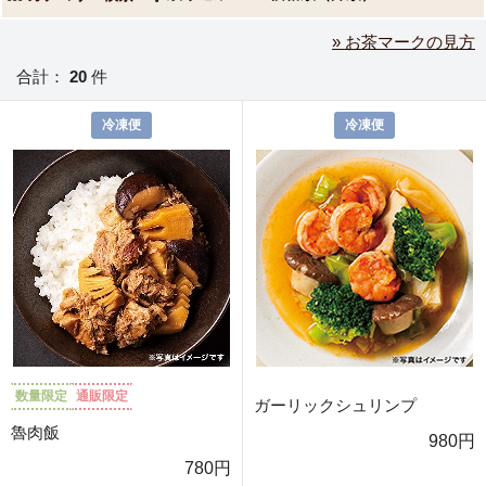
» お茶マークの見方
合計：
20
件
冷凍便
冷凍便
数量限定
通販限定
ガーリックシュリンプ
魯肉飯
980円
780円