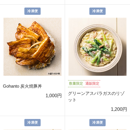
冷凍便
冷凍便
数量限定
通販限定
Gohanto 炭火焼豚丼
グリーンアスパラガスのリゾ
1,000円
ット
1,200円
冷凍便
冷凍便