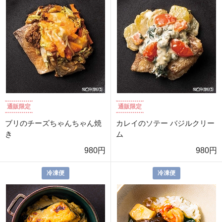
通販限定
通販限定
ブリのチーズちゃんちゃん焼
カレイのソテー バジルクリー
き
ム
980円
980円
冷凍便
冷凍便