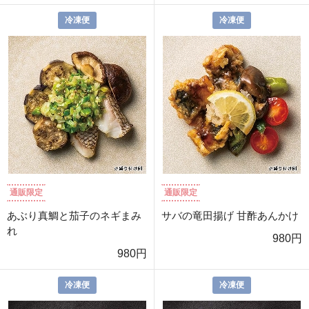
冷凍便
冷凍便
通販限定
通販限定
あぶり真鯛と茄子のネギまみ
サバの竜田揚げ 甘酢あんかけ
れ
980円
980円
冷凍便
冷凍便