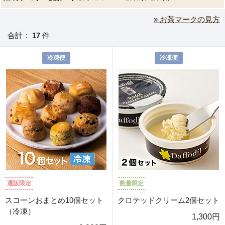
» お茶マークの見方
合計：
17
件
冷凍便
冷凍便
通販限定
数量限定
スコーンおまとめ10個セット
クロテッドクリーム2個セット
（冷凍）
1,300円