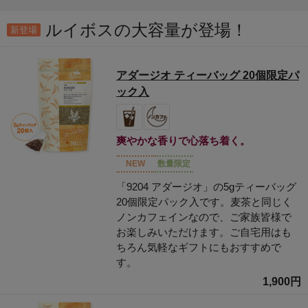
ルイボスの大容量が登場！
新登場
アダージオ ティーバッグ 20個限定パ
ック入
爽やかな香りで心落ち着く。
NEW
数量限定
「9204 アダージオ」の5gティーバッグ
20個限定パック入です。麦茶と同じく
ノンカフェインなので、ご家族皆様で
お楽しみいただけます。ご自宅用はも
ちろん気軽なギフトにもおすすめで
す。
1,900円