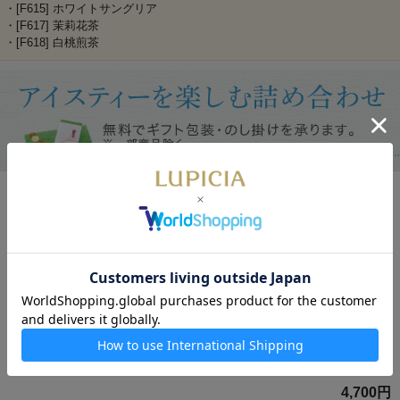
・[F615] ホワイトサングリア
・[F617] 茉莉花茶
・[F618] 白桃煎茶
冷茶におすすめのお茶3種「風鈴」
夏にぴったりの贈りもの。
数量限定
冷茶におすすめの日本茶「極上冷茶 知
覧 あさつゆ」と、もぎたての白桃の華
やかな香りをまとった紅茶「白桃」、
からだにもうれしい「香ばし黒豆麦
茶」を詰め合わせました。
4,700円