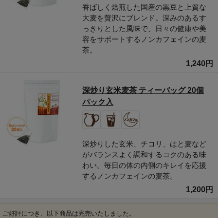
香ばしく焙煎した国産の黒豆と上質な
大麦を贅沢にブレンド。深みのあるす
っきりとした風味で、日々の健康や美
容をサポートするノンカフェインの麦
茶。
1,240円
深炒り玄米麦茶 ティーバッグ 20個
パック入
深炒りした玄米、チコリ、はと麦など
がバランスよく調和するコクのある味
わい。毎日の体の内側のキレイを応援
するノンカフェインの麦茶。
1,200円
ご好評につき、以下商品は完売いたしました。