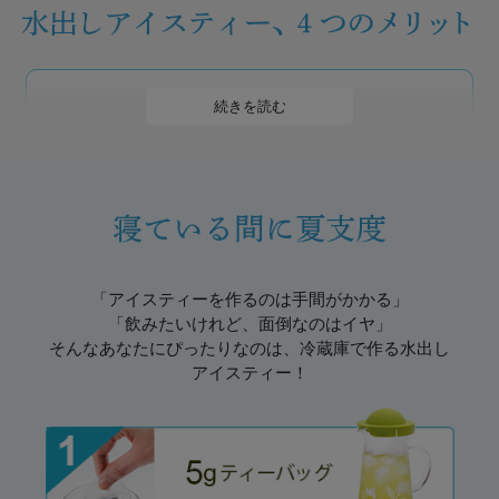
カフェイン控えめ
続きを読む
お茶はいれる温度によって浸出される成分が変化
します。特に近年は、水出しした緑茶の健康効果
が大きな話題に。お湯でいれるよりカフェインが
出にくいので、ごくごく飲みたい時にも安心で
す。
「アイスティーを作るのは手間がかかる」
「飲みたいけれど、面倒なのはイヤ」
とにかく簡単
そんなあなたにぴったりなのは、冷蔵庫で作る水出し
夜寝る前に水と茶葉を仕込んでおけば、朝には出
アイスティー！
来上がり。水出しならお茶の色が白く濁るクリー
ムダウンもおきにくく、透明感のあるアイスティ
ーが手軽に作れます。
※クリームダウンとは、紅茶のアイスティーを作る際に