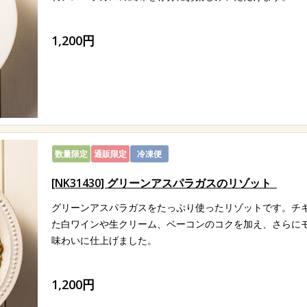
ルピシアがプロデュースする食のブランド「ルピシア グルマ
秀典
松シェフ。北海道ニセコにある「ヴィラ ルピシア レストラ
1,200円
数量限定
通販限定
冷凍便
[NK31430] グリーンアスパラガスのリゾット
グリーンアスパラガスをたっぷり使ったリゾットです。チ
た白ワインや生クリーム、ベーコンのコクを加え、さらに
味わいに仕上げました。
1,200円