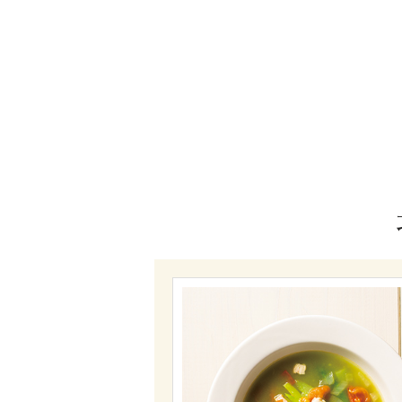
朝採れの感動をそ
一方、太陽の光が当たらないよ
ワイトアスパラガスは、やわら
のかな苦みが重なり合う、複雑
ん。「アスパラガスは湯を沸か
れはヨーロッパの料理人が好ん
瞬間から鮮度が落ちていくため
が一番だという意味です。
総料理