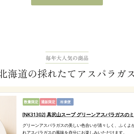
力。
のままに。ニセコの農家が届ける、鮮度
うふかふかの土の中で育ったホ
農家さんが早朝から収穫したア
毎年大人気の商品
かな口当たりと芳醇な甘さ、ほ
できるのは、産地ならではの醍
味のあるおいしさがたまりませ
ラガスとグリーンアスパラガス
北海道の採れたてアスパラガ
してから畑に採りに行け」。こ
類の料理に仕立ててお届けしま
で使うフレーズです。収穫した
理はレンジアップで、グリーン
、採れたてをすぐに調理するの
だけで、手軽に楽しめます。
数量限定
通販限定
冷凍便
[NK31302] 具沢山スープ グリーンアスパラガス
グリーンアスパラガスの美しい色合いが清々しく、ふくよ
れアスパラガスの風味を存分にお楽しみいただけます。
長