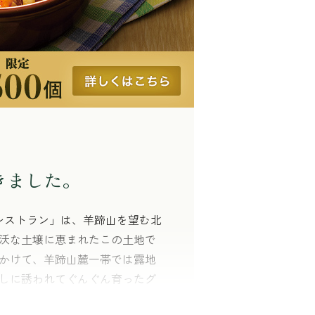
きました。
レストラン」は、羊蹄山を望む北
沃な土壌に恵まれたこの土地で
にかけて、羊蹄山麓一帯では露地
しに誘われてぐんぐん育ったグ
に広がる豊かな甘みと旨みが魅