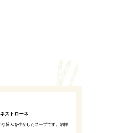
という名のご馳走。
スパラガスを新鮮なうちに調理
醐味。朝採れのホワイトアスパ
、それぞれの個性を生かした4種
ス
す。ホワイトアスパラガスの料
アスパラガスの料理は湯煎する
のミネストローネ
かな旨みを生かしたスープです。朝採