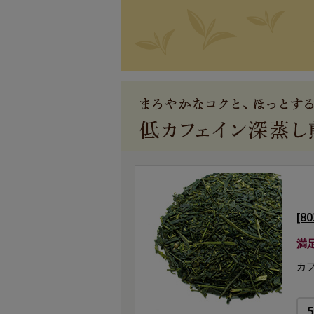
[
満
カ