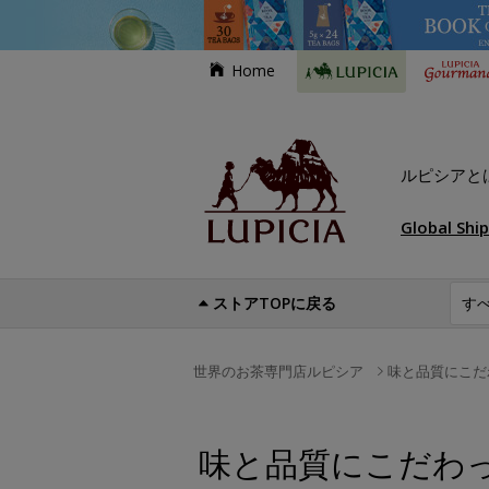
Home
ルピシアと
Global Shi
ストアTOPに戻る
世界のお茶専門店ルピシア
味と品質にこだ
味と品質にこだわっ