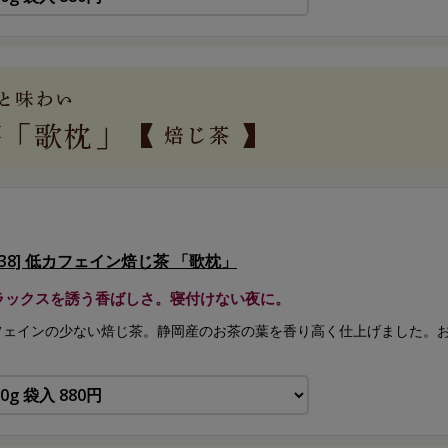
038] 低カフェイン焙じ茶 「歌枕」
ラックスを誘う香ばしさ。寝付けない夜に。
フェインの少ない焙じ茶。静岡産のお茶の葉を香り高く仕上げました。