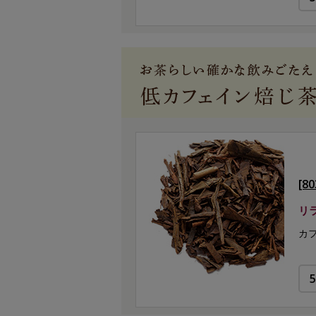
[8
リ
カ