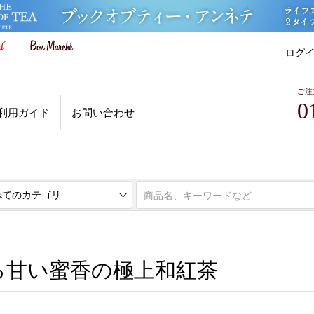
ログ
ご注
0
利用ガイド
お問い合わせ
l.03 驚きのある新世代の和紅茶
火入れの名人による甘い蜜香の極上和紅茶
る甘い蜜香の極上和紅茶