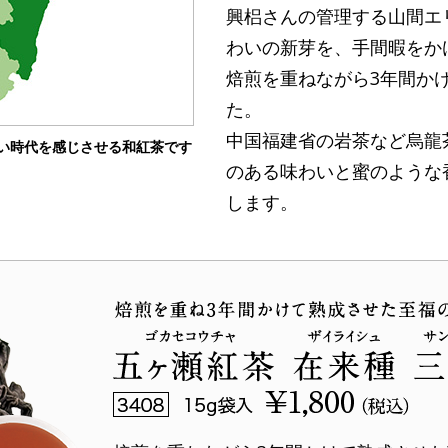
興梠さんの管理する山間エ
わいの新芽を、手間暇をか
焙煎を重ねながら3年間か
た。
中国福建省の岩茶など烏龍
い時代を感じさせる和紅茶です
のある味わいと蜜のような
します。