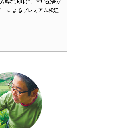
た芳醇な風味に、甘い蜜香が
洋一によるプレミアム和紅