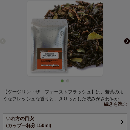
【ダージリン・ザ ファーストフラッシュ】は、若葉のよ
うなフレッシュな香りと、きりっとした渋みがさわやか
続きを読む
な、ダージリンの春摘み茶だけのブレンド。初めての方は
「これが紅茶？」と驚くような軽やかな味わいと淡い水色
いれ方の目安
が特徴です。春風のようにやさしい風味をお楽しみくださ
(カップ一杯分 150ml)
い。