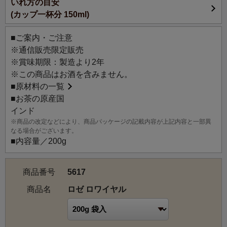
いれ方の目安
(カップ一杯分 150ml)
■ご案内・ご注意
※通信販売限定販売
※賞味期限：製造より2年
※この商品はお酒を含みません。
■
原材料の一覧
■お茶の原産国
インド
※商品の改定などにより、商品パッケージの記載内容が上記内容と一部異
なる場合がございます。
■内容量／200g
商品番号
5617
商品名
ロゼ ロワイヤル