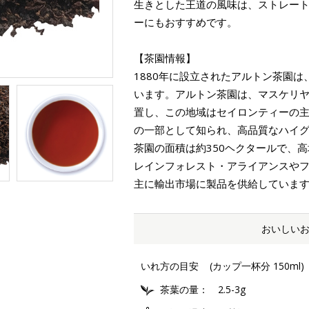
生きとした王道の風味は、ストレー
ーにもおすすめです。
【茶園情報】
1880年に設立されたアルトン茶園は、標
います。アルトン茶園は、マスケリヤか
置し、この地域はセイロンティーの
の一部として知られ、高品質なハイ
茶園の面積は約350ヘクタールで、
レインフォレスト・アライアンスや
主に輸出市場に製品を供給していま
おいしい
いれ方の目安
(カップ一杯分 150ml)
茶葉の量
2.5-3g