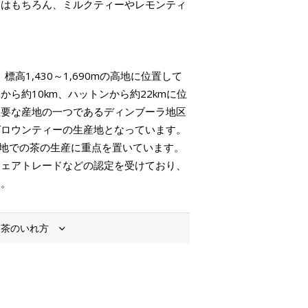
トはもちろん、ミルクティーやレモンティ
高1,430～1,690mの高地に位置して
ら約10km、ハットンから約22kmに位
主要な産地の一つであるディンブーラ地区
グロウンティーの生産地となっています。
高地での茶の生産に重点を置いています。
フェアトレードなどの認定を受けており、
す。
お茶のいれ方