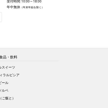
受付時間 10:00～18:00
年中無休
（年末年始を除く）
食品・飲料
ルスイーツ
ヴィラルピシア
ビール
ソルベ
to（ご飯と）