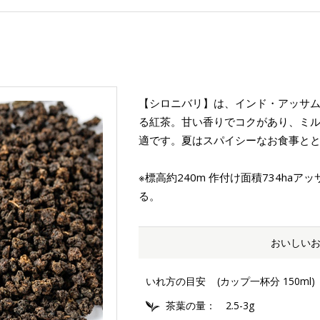
【シロニバリ】は、インド・アッサムのCTC（
る紅茶。甘い香りでコクがあり、ミ
適です。夏はスパイシーなお食事と
※標高約240m 作付け面積734haアッ
る。
おいしい
いれ方の目安
(カップ一杯分 150ml)
茶葉の量
2.5-3g