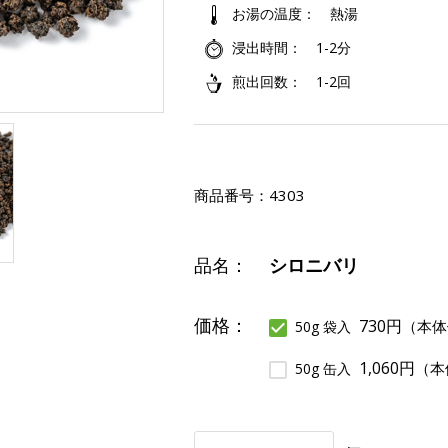
お湯の温度
熱湯
浸出時間
1-2分
煎出回数
1-2回
商品番号：
4303
品名：
シロニバリ
価格：
730円
（本体
50g 袋入
1,060円
（本
50g 缶入