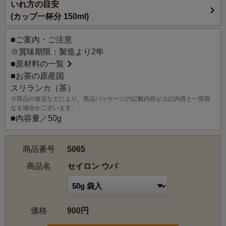
いれ方の目安
ウバ（Uva, CEYLON）
(カップ一杯分 150ml)
標高900～1,500mの丘陵地帯に広がるハイグロウン産地。
力強い味わいと爽やかな香気が特徴。
■ご案内・ご注意
日本ではインド・ダージリン、中国・祁門と並ぶ、世界三
※賞味期限：製造より2年
大銘茶の一つとして知られています。
■
原材料の一覧
特に冷たく乾燥した季節風が茶園に吹く7～8月頃に風味が
■お茶の原産国
凝縮するクオリティーシーズンの紅茶は、清涼感あるキレ
スリランカ（茶）
味、ガツンと力強い渋み、南国の果実を連想させる豊かな
※商品の改定などにより、商品パッケージの記載内容が上記内容と一部異
余韻が調和する個性派で、世界中の愛好家に支持されてい
なる場合がございます。
ます。
■内容量／50g
商品番号
5065
商品名
セイロン ウバ
価格
900円