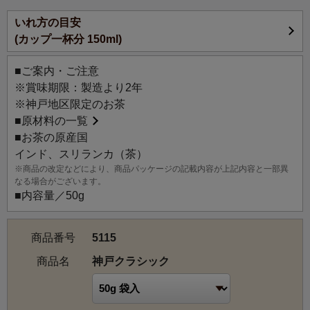
いれ方の目安
神戸は開国後、比較的早い時期から紅茶に親しんできたこ
(カップ一杯分 150ml)
ともあり、紅茶消費量日本一の都市です。普及し始めた頃
に飲まれていたような、懐かしく飲みやすい味わいに仕上
■ご案内・ご注意
げました。そのままストレートでも、濃いめに入れて少量
※賞味期限：製造より2年
のミルクでもよく合い、渋みが出にくいようにブレンドし
※神戸地区限定のお茶
ています。
■
原材料の一覧
■お茶の原産国
インド、スリランカ（茶）
※商品の改定などにより、商品パッケージの記載内容が上記内容と一部異
なる場合がございます。
■内容量／50g
商品番号
5115
商品名
神戸クラシック