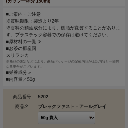
(カップ一杯分 150ml)
でもどこでもアールグレイを楽しみたい方はこちらもご利
用ください。
■ご案内・ご注意
※賞味期限：製造より2年
※香料の精油成分により、樹脂が変質することがありま
す。プラスチック容器での保存は避けてください。
■
原材料の一覧
■お茶の原産国
スリランカ
※商品の改定などにより、商品パッケージの記載内容が上記内容と一部異
なる場合がございます。
■
栄養成分 »
■内容量／50g
商品番号
5202
商品名
ブレックファスト・アールグレイ