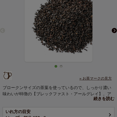
» お茶マークの見方
ブロークンサイズの茶葉を使っているので、しっかり濃い
味わいが特徴の【ブレックファスト・アールグレイ】。ア
続きを読む
ールグレイはミルクティーがいい、という方にぴったりで
す。ティーバッグもご用意しておりますので、お仕事中の
いれ方の目安
ティーブレイクにもお手軽にお楽しみいただけます。いつ