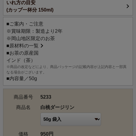
いれ方の目安
さわやかな味わいと白桃の上品な甘い香りが驚くほどにマ
(カップ一杯分 150ml)
ッチ。ホットはもちろん、夏の暑い時期にはアイスティー
にもぴったりです。
■ご案内・ご注意
※賞味期限：製造より2年
※岡山地区限定のお茶
■
原材料の一覧
■お茶の原産国
インド（茶）
※商品の改定などにより、商品パッケージの記載内容が上記内容と一部異
なる場合がございます。
■内容量／50g
商品番号
5233
商品名
白桃ダージリン
価格
950円