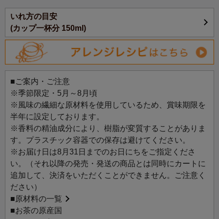
いれ方の目安
アレンジレシピ：
(カップ一杯分 150ml)
レモン香る紅茶＆緑茶マフィン
■ご案内・ご注意
※季節限定・5月～8月頃
※風味の繊細な原材料を使用しているため、賞味期限を
半年に設定しております。
※香料の精油成分により、樹脂が変質することがありま
す。プラスチック容器での保存は避けてください。
※お届け日は8月31日までのお日にちをご指定くださ
い。（それ以降の発売・発送の商品とは同時にカートに
追加して、決済をいただくことができません。ご注意く
ださい）
■
原材料の一覧
■お茶の原産国