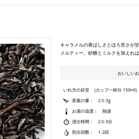
キャラメルの香ばしさとほろ苦さが
メルティー。砂糖とミルクを加えれ
おいしい
いれ方の目安
(カップ一杯分 150ml)
茶葉の量
2.5-3g
お湯の温度
熱湯
浸出時間
2.5-3分
煎出回数
1-2回