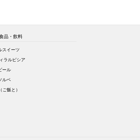
食品・飲料
ルスイーツ
ヴィラルピシア
ビール
ソルベ
to（ご飯と）