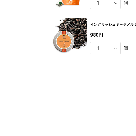
個
イングリッシュキャラメル 5
980円
個