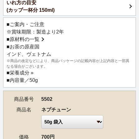
いれ方の目安
(カップ一杯分 150ml)
■ご案内・ご注意
※賞味期限：製造より2年
■
原材料の一覧
■お茶の原産国
インド、ヴェトナム
※商品の改定などにより、商品パッケージの記載内容が上記内容と一部異
なる場合がございます。
■
栄養成分 »
■内容量／50g
商品番号
5502
商品名
ネプチューン
価格
700円