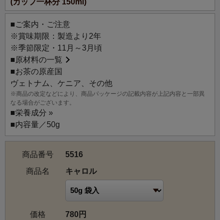
(カップ一杯分 150ml)
浸出時間を長めにしてください。
■ご案内・ご注意
※賞味期限：製造より2年
※季節限定・11月～3月頃
■
原材料の一覧
■お茶の原産国
ヴェトナム、ケニア、その他
※商品の改定などにより、商品パッケージの記載内容が上記内容と一部異
なる場合がございます。
■
栄養成分 »
■内容量／50g
商品番号
5516
商品名
キャロル
価格
780円