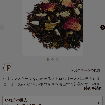
» お茶マークの見方
クリスマスケーキを思わせるストロベリーとバニラの香り
に、ローズの花びらが華やかさを演出する紅茶です。やさ
続きを読む
しく甘い香りがミルクにぴったり。
いれ方の目安
ミルクをたっぷり入れる場合は茶葉の量を多めにするか、