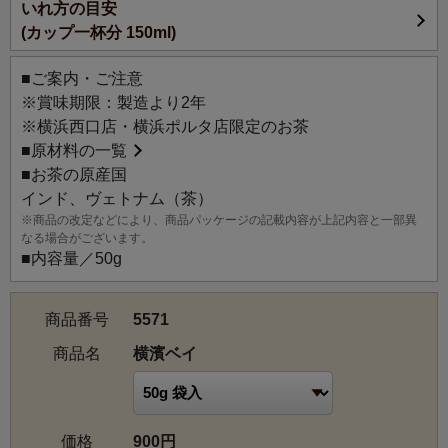
いれ方の目安
ライトな味わいの紅茶に、ライム、パッションフルーツ、
(カップ一杯分 150ml)
グレープフルーツの爽やかな香りづけで、横浜の海をイメ
ージしました。青色のコンペイトウとコーンフラワーが涼
■ご案内・ご注意
しげで、波のしぶきが感じられるような見た目に仕上げま
※賞味期限：製造より2年
した。アイスティーにもおすすめです。
※横浜西口店・横浜ポルタ店限定のお茶
■
原材料の一覧
■お茶の原産国
インド、ヴェトナム（茶）
※商品の改定などにより、商品パッケージの記載内容が上記内容と一部異
なる場合がございます。
■内容量／50g
商品番号
5571
商品名
横濱ベイ
価格
900円