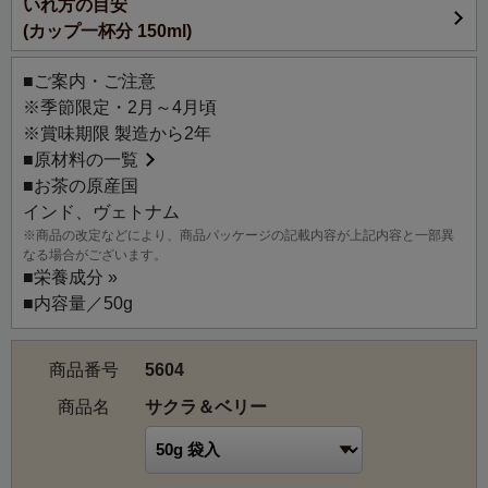
いれ方の目安
の訪れを予感させます。
(カップ一杯分 150ml)
ミルクをさらりと加えても、一味違った桜の風味をお楽し
みいただける、この時期にしか味わえない春限定のフレー
■ご案内・ご注意
バードティーです。
※季節限定・2月～4月頃
※賞味期限 製造から2年
■
原材料の一覧
■お茶の原産国
インド、ヴェトナム
※商品の改定などにより、商品パッケージの記載内容が上記内容と一部異
なる場合がございます。
■
栄養成分 »
■内容量／50g
商品番号
5604
商品名
サクラ＆ベリー