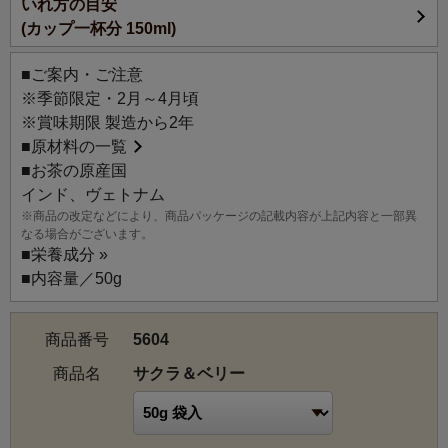
いれ方の目安
の訪れを予感させます。
(カップ一杯分 150ml)
ミルクをさらりと加えても、一味違った桜の風味をお楽し
みいただける、この時期にしか味わえない春限定のフレー
■ご案内・ご注意
バードティーです。
※季節限定・2月～4月頃
※賞味期限 製造から2年
■
原材料の一覧
■お茶の原産国
インド、ヴェトナム
※商品の改定などにより、商品パッケージの記載内容が上記内容と一部異
なる場合がございます。
■
栄養成分 »
■内容量／50g
商品番号
5604
商品名
サクラ＆ベリー