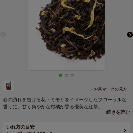
» お茶マークの見方
春の訪れを告げる花・ミモザをイメージしたフローラルな
香りに、甘く爽やかな柑橘が香る優美な紅茶。
続きを読む
職場や家庭の女性へ感謝をこめて贈られるミモザの花のよ
いれ方の目安
うに、ホワイトデーや母の日など、様々な感謝の場での贈