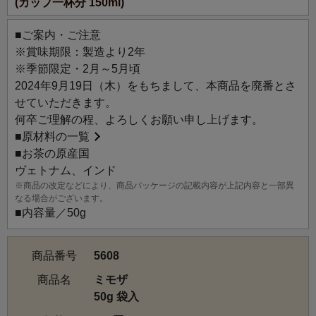
(カップ一杯分 150ml)
り物にオススメです。
※3月8日は国際女性デーです。イタリアでは「Festa della
■ご案内・ご注意
donna（＝女性の日）」として、家庭や職場といった様々
※賞味期限：製造より2年
な場で働く女性に、男性が感謝の念を込めてミモザを贈る
※季節限定・2月～5月頃
習慣があります。
2024年9月19日（木）をもちまして、本商品を廃番とさ
せていただきます。
何卒ご理解の程、よろしくお願い申し上げます。
■
原材料の一覧
■お茶の原産国
ヴェトナム、インド
※商品の改定などにより、商品パッケージの記載内容が上記内容と一部異
なる場合がございます。
■内容量／50g
商品番号
5608
商品名
ミモザ
50g 袋入