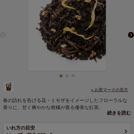
» お茶マークの見方
春の訪れを告げる花・ミモザをイメージしたフローラルな
香りに、甘く爽やかな柑橘が香る優美な紅茶。
続きを読む
職場や家庭の女性へ感謝をこめて贈られるミモザの花のよ
いれ方の目安
うに、ホワイトデーや母の日など、様々な感謝の場での贈