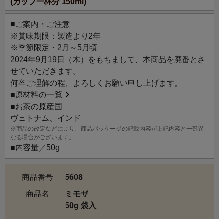
(カップ一杯分 150ml)
り物にオススメです。
※3月8日は国際女性デーです。イタリアでは「Festa della
■ご案内・ご注意
donna（＝女性の日）」として、家庭や職場といった様々
※賞味期限：製造より2年
な場で働く女性に、男性が感謝の念を込めてミモザを贈る
※季節限定・2月～5月頃
習慣があります。
2024年9月19日（木）をもちまして、本商品を廃番とさ
せていただきます。
何卒ご理解の程、よろしくお願い申し上げます。
■
原材料の一覧
■お茶の原産国
ヴェトナム、インド
※商品の改定などにより、商品パッケージの記載内容が上記内容と一部異
なる場合がございます。
■内容量／50g
商品番号
5608
商品名
ミモザ
50g 袋入