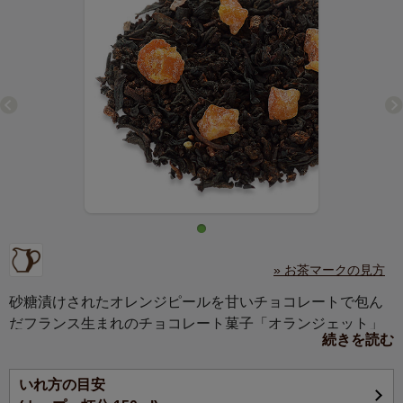
» お茶マークの見方
砂糖漬けされたオレンジピールを甘いチョコレートで包ん
だフランス生まれのチョコレート菓子「オランジェット」
続きを読む
をイメージした紅茶。オレンジピールの爽やかで甘くほろ
苦い風味と、それを包み込む濃厚なチョコレートの香りを
いれ方の目安
重ねました。洋酒の香りとカルダモンやシナモンなどもブ