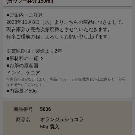
(カップ一杯分 150ml)
レンドされた、奥行きのある大人の味わい。
オレンジの爽やかさとチョコレートの甘い香りがやさしく
■ご案内・ご注意
溶け込むミルクティーは特におすすめです。
2023年11月8日（水）よりこちらの商品につきまして、
現在庫分が完売次第廃番とさせていただきます。
何卒ご理解の程、よろしくお願い申し上げます。
※賞味期限：製造より2年
■
原材料の一覧
■お茶の原産国
インド、ケニア
※商品の改定などにより、商品パッケージの記載内容が上記内容と一部異
なる場合がございます。
■内容量／50g
商品番号
5636
商品名
オランジュショコラ
50g 袋入