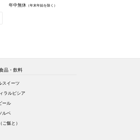
年中無休
（年末年始を除く）
食品・飲料
ルスイーツ
ヴィラルピシア
ビール
ソルベ
to（ご飯と）