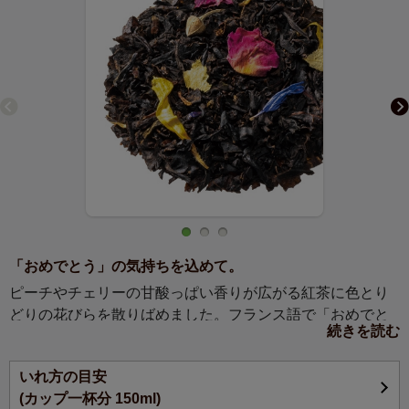
「おめでとう」の気持ちを込めて。
ピーチやチェリーの甘酸っぱい香りが広がる紅茶に色とり
どりの花びらを散りばめました。フランス語で「おめでと
続きを読む
う」の気持ちを伝える心華やぐお茶です。
いれ方の目安
日常にあふれる小さな「おめでとう」から結婚や入学、卒
(カップ一杯分 150ml)
業といった人生の節目の「おめでとう」まで、すべてのお