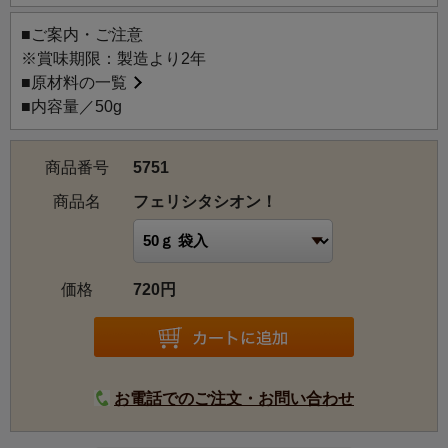
祝いにふさわしいお茶として、フランス語で「おめでと
■ご案内・ご注意
う！」を意味する「Felicitations!（フェリシタシオン！）」
※賞味期限：製造より2年
という名前をつけました。
■
原材料の一覧
フランスでは結婚、卒業、昇進、誕生日など、様々な祝賀
■内容量／50g
の場面で広く使われる言葉です。
トッピングには色とりどりの花びらと、「夫婦愛」「相思
商品番号
5751
相愛」の花言葉を持つ「リンデン」を加え、より華やかな
商品名
フェリシタシオン！
フラワーシャワーをイメージしました。
価格
720円
お電話でのご注文・お問い合わせ