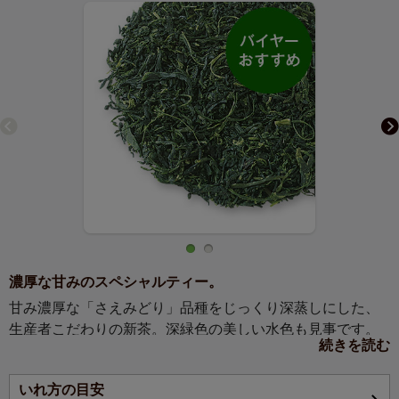
濃厚な甘みのスペシャルティー。
甘み濃厚な「さえみどり」品種をじっくり深蒸しにした、
生産者こだわりの新茶。深緑色の美しい水色も見事です。
続きを読む
【バイヤーおすすめ】
いれ方の目安
知名度の高いお茶処・知覧の中でも、その徹底した品質へ