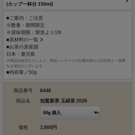
(カップ一杯分 150ml)
のこだわりと実力で有名な生産者である西垂水（にしたる
みず）さんが、ルピシアのために選りすぐった特別なお茶
■ご案内・ご注意
です。
※数量・期間限定
西垂水さんの広大な茶園で収穫されるお茶の中でも、味わ
※賞味期限：製造より1年
い・香り共に最高に充実した部分を厳選して仕上げていた
■
原材料の一覧
だいています。
■お茶の原産国
このお茶は知覧ならではの品質の高さと、深いコク、玉緑
日本・鹿児島
茶の飲みやすさを兼ね備えた、他にはない商品です。
※商品の改定などにより、商品パッケージの記載内容が上記内容と一部異
なる場合がございます。
【玉緑茶】
■内容量／50g
普通の煎茶と異なり、細長くまっすぐに整える工程（精
揉）が無いため、くりっと丸まった勾玉形の茶葉になりま
商品番号
6448
す。
茶葉を揉み込んでいない分、茶葉の細胞が壊れにくく浸出
商品名
知覧新茶 玉緑茶 2026
されにくいため、すっきりとした味わいに仕上がります。
玉緑茶の持つクリアな香り立ちと、深蒸し仕上げならでは
価格
1,600円
の濃厚な味わいを両立させています。