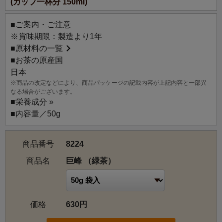
(カップ一杯分 150ml)
■ご案内・ご注意
※賞味期限：製造より1年
■
原材料の一覧
■お茶の原産国
日本
※商品の改定などにより、商品パッケージの記載内容が上記内容と一部異
なる場合がございます。
■
栄養成分 »
■内容量／50g
商品番号
8224
商品名
巨峰 （緑茶）
価格
630円