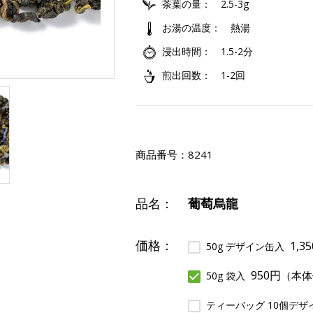
茶葉の量
2.5-3g
お湯の温度
熱湯
浸出時間
1.5-2分
煎出回数
1-2回
商品番号：
8241
品名：
葡萄烏龍
価格：
1,3
50g デザイン缶入
950円
（本体
50g 袋入
ティーバッグ 10個デザ