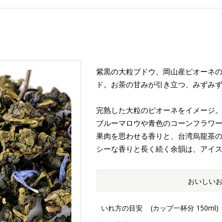
紫黒の大粒ブドウ、岡山産ピオーネ
ド。お茶の甘みが引き立つ、みずみ
完熟した大粒のピオーネをイメージ
ブルーマロウや青色のコーンフラワ
果肉を思わせる香りと、台湾烏龍茶
シーな香りと長く続く余韻は、アイ
おいしい
いれ方の目安
(カップ一杯分 150ml)