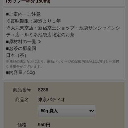
(カップ一杯分 150ml)
ふれる煎茶のフレーバードティー。果樹で飾られた中庭を
イメージし、柚子、みかん、りんごを華やかにトッピング
■ご案内・ご注意
しました。大都会・東京の中にある心地よい癒しの空間
※賞味期限：製造より１年
で、リラックスするようにお楽しみください。和を感じさ
※大丸東京店・新宿京王ショップ・池袋サンシャインシ
せる香りと上質な味わいは、大切な贈りものにも最適で
ティ店・ルミネ池袋店限定のお茶
す。アイスティーにしても大変おいしくお召し上がりいた
■
原材料の一覧
だけます。
■お茶の原産国
日本（茶）
※商品の改定などにより、商品パッケージの記載内容が上記内容と一部異
なる場合がございます。
■内容量／50g
商品番号
8288
商品名
東京パティオ
価格
950円