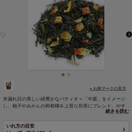
» お茶マークの見方
木漏れ日の美しい緑豊かなパティオ＝「中庭」をイメージ
し、柚子やみかんの和柑橘を上質な煎茶にブレンド。やす
続きを読む
らぎを与えてくれるみずみずしく爽やかな風味。
いれ方の目安
爽やかでみずみずしい柑橘の香りをまとわせた清々しさあ