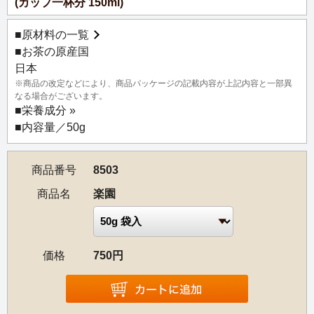
(カップ一杯分 150ml)
■
原材料の一覧
■お茶の原産国
日本
※商品の改定などにより、商品パッケージの記載内容が上記内容と一部異
なる場合がございます。
■
栄養成分 »
■内容量／50g
商品番号
8503
商品名
楽園
価格
750円