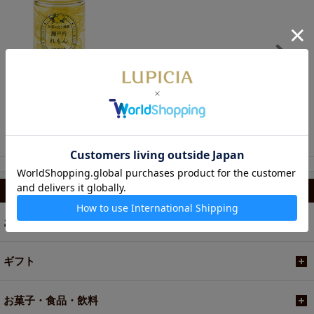
980円
お茶に合う蜂蜜 瀬戸内
れもん
カテゴリから選ぶ
お茶
ギフト
お菓子・食品・飲料