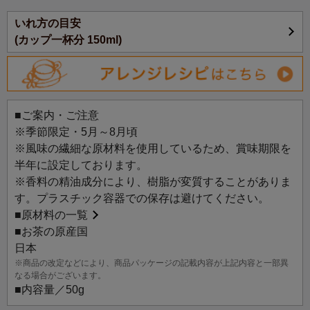
いれ方の目安
アレンジレシピ：
(カップ一杯分 150ml)
レモン香る紅茶＆緑茶マフィン
■ご案内・ご注意
※季節限定・5月～8月頃
※風味の繊細な原材料を使用しているため、賞味期限を
半年に設定しております。
※香料の精油成分により、樹脂が変質することがありま
す。プラスチック容器での保存は避けてください。
■
原材料の一覧
■お茶の原産国
日本
※商品の改定などにより、商品パッケージの記載内容が上記内容と一部異
なる場合がございます。
■内容量／50g