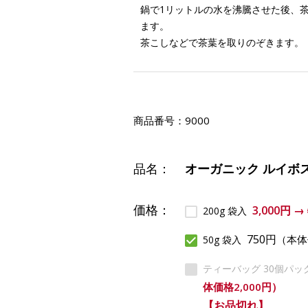
鍋で1リットルの水を沸騰させた後、茶葉
ます。
茶こしなどで茶葉を取りのぞきます。
商品番号：
9000
品名：
オーガニック ルイボ
価格：
3,000円 
200g 袋入
750円
（本体
50g 袋入
ティーバッグ 30個パッ
体価格2,000円）
【お品切れ】