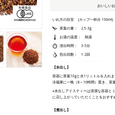
おいしい
いれ方の目安
(カップ一杯分 150ml)
茶葉の量
2.5-3g
お湯の温度
熱湯
浸出時間
3-5分
煎出回数
1-2回
【水出し】
容器に茶葉10gと水1リットルを入れ
冷蔵庫に一晩（8～10時間）置き、茶
※水出しアイスティーは清潔な容器とミ
に召し上がっていただくことをおすす
【煮出し】