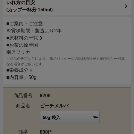
いれ方の目安
ピーチメルバとはバニラアイスクリームにコンポートした
(カップ一杯分 150ml)
ピーチを添え、ラズベリーソースをかけたデザートのこ
と。濃厚なバニラと優しいピーチが魅惑的に香るルイボス
■ご案内・ご注意
ティーです。
※賞味期限：製造より2年
ピーチメルバの名前は、近代フランス料理の父とよばれる
■
原材料の一覧
偉大なシェフ、オーギュスト・エスコフィエが、オースト
■お茶の原産国
ラリア出身の伝説的ソプラノ歌手、ネリー・メルバのため
南アフリカ
に考案したという逸話に由来するといわれています。
※商品の改定などにより、商品パッケージの記載内容が上記内容と一部異
なる場合がございます。
■
栄養成分 »
■内容量／50g
商品番号
9208
商品名
ピーチメルバ
価格
800円