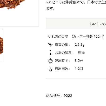
※アセロラは常緑低木で、日本では主
ます。
おいしい
いれ方の目安
(カップ一杯分 150ml)
茶葉の量
2.5-3g
お湯の温度
熱湯
浸出時間
3-5分
煎出回数
1-2回
商品番号：
9222