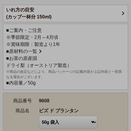
いれ方の目安
甘くジューシーな洋梨とアップルのドライフルーツをベー
(カップ一杯分 150ml)
スに桜とチェリーのフレーバーで「桜の花」をイメージし
ました。
■ご案内・ご注意
ドライビーツの赤色に加え、ハイビスカス、ローズヒップ
※季節限定・2月～4月頃
で酸味を出し、サクランボの果実感も表現し、春爛漫が味
※賞味期限：製造より1年
わえるブレンドです。
■
原材料の一覧
■お茶の原産国
ドライ梨（オーストリア製造）
※商品の改定などにより、商品パッケージの記載内容が上記内容と一部異
なる場合がございます。
■内容量／50g
商品番号
9608
商品名
ビズ ド プランタン