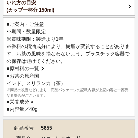
いれ方の目安
でも大人気の、アメリカの伝統ドリンク「レモネード」を
(カップ一杯分 150ml)
イメージしたお茶。
さまざまな種類の紅茶をブレンドした、甘みがありながら
■ご案内・ご注意
もすっきりとした風味がレモンとはちみつの香りを際立た
※期間・数量限定
せます。
※賞味期限：製造より1年
夏場にはキンキンに冷やしたアイスティーが特に絶品。冬
※香料の精油成分により、樹脂が変質することがありま
場にはホットレモネードを思わせるホットティーでぜひお
す。お茶の風味を損なわないよう、プラスチック容器で
楽しみください。
の保存は避けてください。
■
原材料の一覧
グランマルシェ2019のイベント限定茶がご好評につき、一
■お茶の原産国
年中お求めいただける定番になりました。
インド、スリランカ（茶）
※商品の改定などにより、商品パッケージの記載内容が上記内容と一部異
なる場合がございます。
■
栄養成分 »
■内容量／40g
商品番号
5655