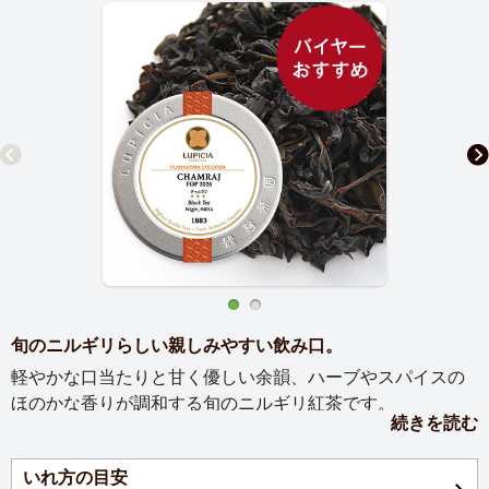
旬のニルギリらしい親しみやすい飲み口。
軽やかな口当たりと甘く優しい余韻、ハーブやスパイスの
ほのかな香りが調和する旬のニルギリ紅茶です。
続きを読む
【お茶の説明】
いれ方の目安
爽やかな香りと柔らかな味わいが調和した親しみやすい飲