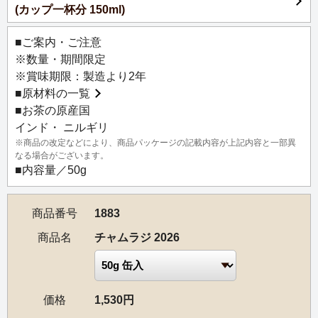
(カップ一杯分 150ml)
み口が魅力。旬のニルギリらしいフレッシュな香り立ちで
クリアな印象ですが、後味に広がる甘みが全体をバランス
■ご案内・ご注意
良くまとめています。ほのかに感じる爽やかなハーブやス
※数量・期間限定
パイスのような香り、すっきりとした喉越しの軽快な風味
※賞味期限：製造より2年
をお楽しみください。
■
原材料の一覧
■お茶の原産国
【茶園情報】
インド・ ニルギリ
南インドのタミル・ナードゥ州ニルギリ丘陵にあるチャム
※商品の改定などにより、商品パッケージの記載内容が上記内容と一部異
ラジ茶園は、1922年に創設されたニルギリを代表する名園
なる場合がございます。
の一つです。インド南部の緑豊かなニルギリ山脈の標高お
■内容量／50g
よそ1,980mに位置しており、自然林に覆われた丘陵地帯に
囲まれています。
商品番号
1883
フロストティーなど高品質のスペシャルティーやゴールデ
ンチップスなどのユニークなお茶は、チャムラジ茶園のレ
商品名
チャムラジ 2026
パートリーの大きな一部となっています。
価格
1,530円