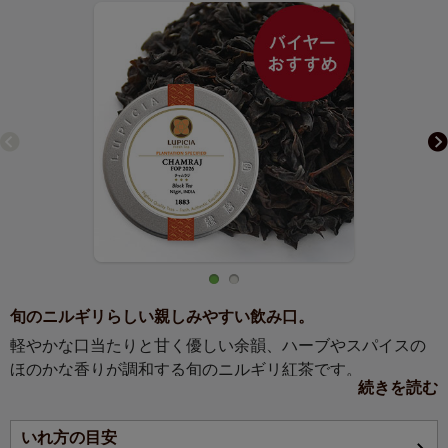
旬のニルギリらしい親しみやすい飲み口。
軽やかな口当たりと甘く優しい余韻、ハーブやスパイスの
ほのかな香りが調和する旬のニルギリ紅茶です。
続きを読む
【お茶の説明】
いれ方の目安
爽やかな香りと柔らかな味わいが調和した親しみやすい飲