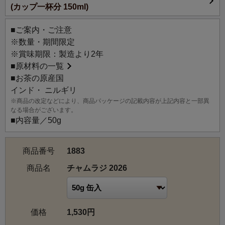
(カップ一杯分 150ml)
み口が魅力。旬のニルギリらしいフレッシュな香り立ちで
クリアな印象ですが、後味に広がる甘みが全体をバランス
■ご案内・ご注意
良くまとめています。ほのかに感じる爽やかなハーブやス
※数量・期間限定
パイスのような香り、すっきりとした喉越しの軽快な風味
※賞味期限：製造より2年
をお楽しみください。
■
原材料の一覧
■お茶の原産国
【茶園情報】
インド・ ニルギリ
南インドのタミル・ナードゥ州ニルギリ丘陵にあるチャム
※商品の改定などにより、商品パッケージの記載内容が上記内容と一部異
ラジ茶園は、1922年に創設されたニルギリを代表する名園
なる場合がございます。
の一つです。インド南部の緑豊かなニルギリ山脈の標高お
■内容量／50g
よそ1,980mに位置しており、自然林に覆われた丘陵地帯に
囲まれています。
商品番号
1883
フロストティーなど高品質のスペシャルティーやゴールデ
ンチップスなどのユニークなお茶は、チャムラジ茶園のレ
商品名
チャムラジ 2026
パートリーの大きな一部となっています。
価格
1,530円