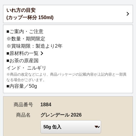
【お茶の説明】
いれ方の目安
ニルギリの中心クーノール地区に広がる茶園で作られた、
(カップ一杯分 150ml)
旬のニルギリ紅茶ならではの香気と爽快感を楽しめる名園
の紅茶です。
■ご案内・ご注意
洗練された飲み口で渋みはほとんど無く、爽やかで明るく
※数量・期間限定
透明感のある味わいが魅力。お茶本来の生き生きとした風
※賞味期限：製造より2年
味は、レモンとの相性も抜群です。気分を切り替えたい時
■
原材料の一覧
やリフレッシュしたい時に、ぜひどうぞ。
■お茶の原産国
インド・ ニルギリ
【茶園情報】
※商品の改定などにより、商品パッケージの記載内容が上記内容と一部異
1835年に創設されたグレンデール茶園は、ニルギリを代表
なる場合がございます。
する名園の一つで、茶園の敷地内にはユネスコ世界遺産に
■内容量／50g
指定されているニルギリ山岳鉄道が走っています。
ニルギリ山脈の標高1,650～2,120mに位置しており、霧が
商品番号
1884
多い特徴的な気候条件に恵まれた環境のもとで、上質なお
茶を栽培しています。
商品名
グレンデール 2026
正統派の紅茶、緑茶、スペシャルティーを生産するインド
でも有数の名高い茶園の一つで、緑茶は香り高く、まろや
かな味わいが特徴です。