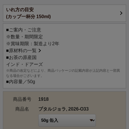
【お茶の説明】
いれ方の目安
インド北東部、ドアーズ地方の春摘み紅茶が届きました。
(カップ一杯分 150ml)
控えめで繊細な香りに優しいコク、バランスのとれた飲み
やすい軽やかな口当たりが特徴です。
■ご案内・ご注意
ストレートで、この時期ならではのすっきりとしたマイル
※数量・期間限定
ドなコクをぜひご堪能ください。また、少し濃いめにいれ
※賞味期限：製造より2年
て、ミルクティーとしてもお楽しみいただけます。
■
原材料の一覧
■お茶の原産国
【茶園の説明】
インド・ドアーズ
プタルジョラ茶園はインドのドアーズ地方、西ベンガルの
※商品の改定などにより、商品パッケージの記載内容が上記内容と一部異
ヒンドゥスターン平野とヒマラヤ山脈の麓が交わる場所に
なる場合がございます。
広がっています。標高350メートルに位置するプタルジョラ
■内容量／50g
茶園は、565ヘクタールの広さを誇り、ドアーズ地方全体で
唯一のオーガニック認証を受けた茶園です。1997年からオ
商品番号
1918
ーガニックとバイオダイナミック農法の認証を受けてお
り、農薬は一切使用せず、害虫駆除は自然の捕食昆虫に頼
商品名
プタルジョラ, 2026-O33
るなど、自然の力を利用して栽培されています。
プタルジョラ茶園は、約100頭に及ぶ大規模な移動性象の生
息地としても知られており、2018年にはドアーズ地方で初