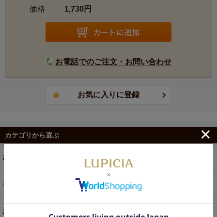
価格
1,730円
の「象に優しい茶園」として認定されました。
年間生産量は紅茶と緑茶を合わせ約400トンにのぼり、ダー
ジリンの中でも実力派として有名なシーヨク茶園と同じオ
ーナーが所有しています。
お電話でのご注文・お問い合わせ
カテゴリから選ぶ
お茶
ギフト
お菓子・食品・飲料