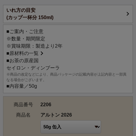
【お茶の説明】
いれ方の目安
ミディアムグロウンからハイグロウンに位置する標高で作
(カップ一杯分 150ml)
られるディンブーラ紅茶は、1～2月にかけてクオリティー
シーズンを迎え、この季節に収穫される紅茶には、まろや
■ご案内・ご注意
かな味わいと清涼感のある爽やかな風味が際立ちます。生
※数量・期間限定
き生きとした王道の風味は、ストレートはもちろん、ミル
※賞味期限：製造より2年
クティーやレモンティーにもおすすめです。
■
原材料の一覧
■お茶の原産国
【茶園情報】
セイロン・ディンブーラ
1880年に設立されたアルトン茶園は、標高1,430～1,690m
※商品の改定などにより、商品パッケージの記載内容が上記内容と一部異
の高地に位置しています。アルトン茶園は、マスケリヤか
なる場合がございます。
ら約10km、ハットンから約22kmに位置し、この地域はセ
■内容量／50g
イロンティーの主要な産地の一つであるディンブーラ地区
の一部として知られ、高品質なハイグロウンティーの生産
商品番号
2206
地となっています。茶園の面積は約350ヘクタールで、高地
での茶の生産に重点を置いています。
商品名
アルトン 2026
レインフォレスト・アライアンスやフェアトレードなどの
認定を受けており、主に輸出市場に製品を供給していま
す。