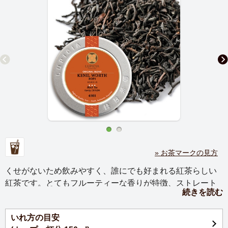
» お茶マークの見方
くせがないため飲みやすく、誰にでも好まれる紅茶らしい
紅茶です。とてもフルーティーな香りが特徴、ストレート
続きを読む
でどうぞ。
いれ方の目安
ケニルワース茶園は、ディンブーラとキャンディ産地に隣