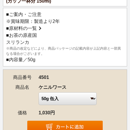
(カップ一杯分 150ml)
接しています。標高は約900～1,200mとミディアムグロウ
ンに属します。
■ご案内・ご注意
ディンブーラ産地の特徴である、清涼感のあるすっきりと
※賞味期限：製造より2年
した飲み口とキャンディ産地の特徴である、豊かなコクと
■
原材料の一覧
生き生きとした風味を併せ持つ、バランスの良い飲みやす
■お茶の原産国
い味わいが魅力です。アレンジティーのベースやアイステ
スリランカ
ィーにもおすすめです。
※商品の改定などにより、商品パッケージの記載内容が上記内容と一部異
なる場合がございます。
■内容量／50g
商品番号
4501
商品名
ケニルワース
価格
1,030円