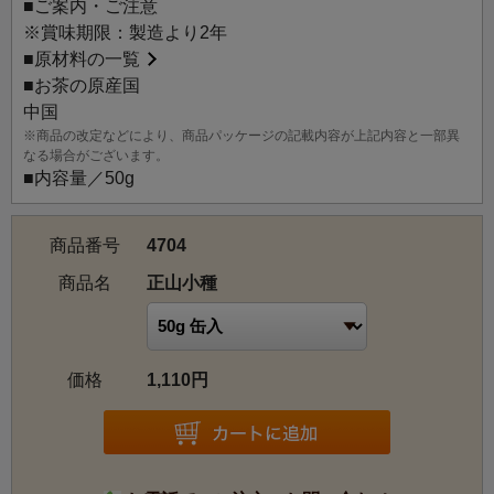
■ご案内・ご注意
茶(烏龍茶)を数多く産出する中に在ってこの地域は紅茶が多
※賞味期限：製造より2年
く生産されている。独特のスモーキーな香りは、チキンの
■
原材料の一覧
サンドィッチにもよく合うとされます。
■お茶の原産国
中国
※商品の改定などにより、商品パッケージの記載内容が上記内容と一部異
なる場合がございます。
■内容量／50g
商品番号
4704
商品名
正山小種
価格
1,110円