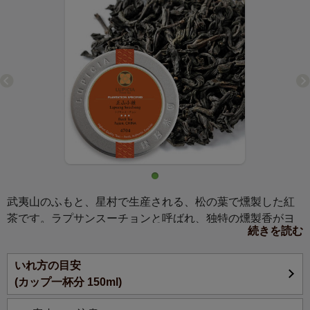
武夷山のふもと、星村で生産される、松の葉で燻製した紅
茶です。ラプサンスーチョンと呼ばれ、独特の燻製香がヨ
続きを読む
ーロッパ人を虜にしています。
いれ方の目安
明るい褐色の新芽を含んだ茶葉。武夷山西部の福安県、星
(カップ一杯分 150ml)
村で生産される松の葉で燻製した大人の紅茶で、この香り
がヨーロッパ人を虜にしています。銘茶と言われる武夷岩