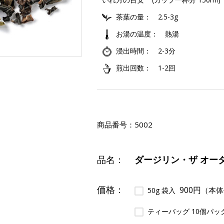
茶葉の量
2.5-3g
お湯の温度
熱湯
浸出時間
2-3分
煎出回数
1-2回
商品番号：
5002
品名：
ダージリン・ザ オー
価格：
900円
（本体
50g 袋入
ティーバッグ 10個パッ