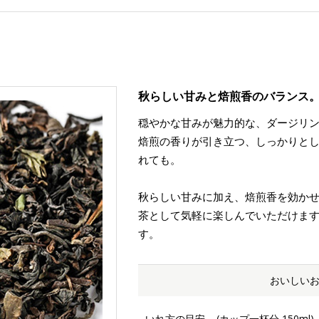
秋らしい甘みと焙煎香のバランス
穏やかな甘みが魅力的な、ダージリ
焙煎の香りが引き立つ、しっかりと
れても。
秋らしい甘みに加え、焙煎香を効か
茶として気軽に楽しんでいただけま
す。
おいしい
いれ方の目安
(カップ一杯分 150ml)