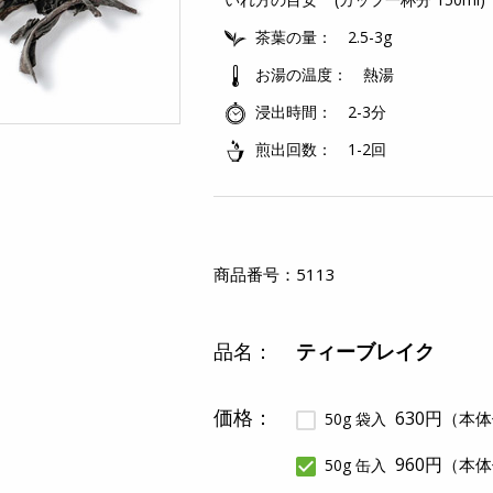
茶葉の量
2.5-3g
お湯の温度
熱湯
浸出時間
2-3分
煎出回数
1-2回
商品番号：
5113
品名：
ティーブレイク
価格：
630円
（本体
50g 袋入
960円
（本体
50g 缶入