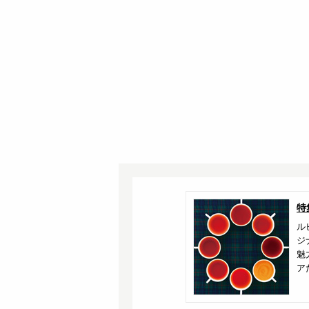
特
ル
ジ
魅
ア