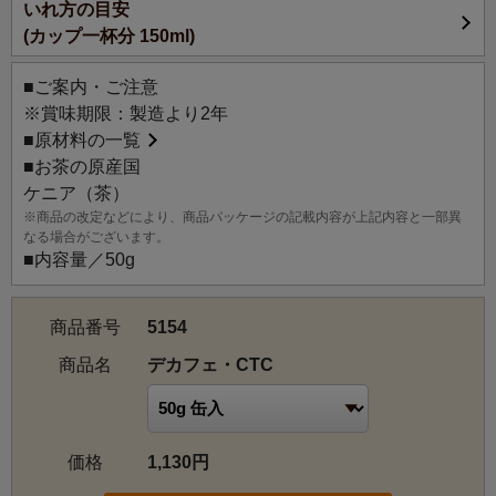
いれ方の目安
ケニアで作られたCTC紅茶から、特殊な技術でほとんどの
(カップ一杯分 150ml)
カフェインを取り除いたデカフェ紅茶です。
中国、インドに次ぐ世界第三位のお茶生産国ケニアは、赤
■ご案内・ご注意
道直下の高地にあることから、寒暖差のある厳しい気候と
※賞味期限：製造より2年
水捌けの良い土壌条件を兼ね備えています。降雨量にも恵
■
原材料の一覧
まれていて、紅茶の栽培に適した環境がそろっています。
■お茶の原産国
ケニアの茶葉栽培地域は、高、中、低と3つのエリアに分類
ケニア（茶）
されており、現在は標高1,500～2,700mの高地で栽培され
※商品の改定などにより、商品パッケージの記載内容が上記内容と一部異
ています。ケニア山、アバーデア山脈、ニャンベネ丘陵、
なる場合がございます。
そしてケリチョー高原とキシイ高原の周辺地域は深い沖積
■内容量／50g
土壌です。山岳地帯は赤色火山性土壌で、生産される茶葉
に独特の品質と風味を与えています。
商品番号
5154
マイルドなコクでクセがなく、すっきりとしたフレッシュ
な香りが特徴です。短時間でしっかりと浸出することがで
商品名
デカフェ・CTC
きるCTC紅茶は、ミルクティーに最適。カフェインレスの
紅茶で、煮出して本格チャイやミルクティーを楽しみたい
方におすすめです。
価格
1,130円