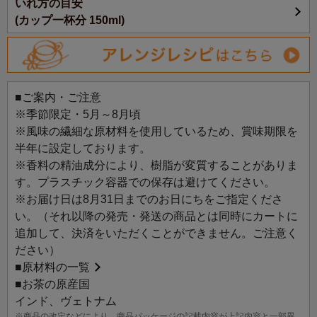
いれ方の目安
(カップ一杯分 150ml)
■ご案内・ご注意
※季節限定・5月～8月頃
※風味の繊細な原材料を使用しているため、賞味期限を
半年に設定しております。
※香料の精油成分により、樹脂が変質することがありま
す。プラスチック容器での保存は避けてください。
※お届け日は8月31日までのお日にちをご指定くださ
い。（それ以降の発売・発送の商品とは同時にカートに
追加して、決済をいただくことができません。ご注意く
ださい）
■
原材料の一覧
■お茶の原産国
インド、ヴェトナム
※商品の改定などにより、商品パッケージの記載内容が上記内容と一部異