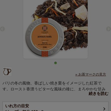
» お茶マークの見方
パリの冬の風物、香ばしい焼き栗をイメージした紅茶で
す。ロースト香漂うビターな風味の後に、まろやかな甘み
続きを読む
が広がります。ミルクティーにも。
いれ方の目安
※ジョワイユ・ノエルとはフランス語で「メリー・クリス