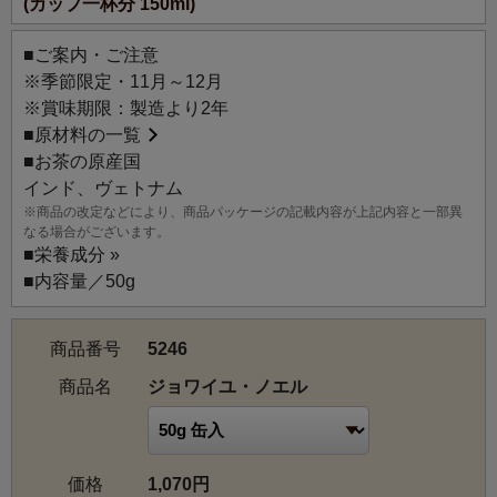
(カップ一杯分 150ml)
マス」という意味です。
■ご案内・ご注意
※季節限定・11月～12月
※賞味期限：製造より2年
■
原材料の一覧
■お茶の原産国
インド、ヴェトナム
※商品の改定などにより、商品パッケージの記載内容が上記内容と一部異
なる場合がございます。
■
栄養成分 »
■内容量／50g
商品番号
5246
商品名
ジョワイユ・ノエル
価格
1,070円