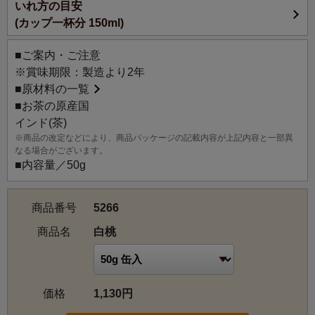
いれ方の目安
みずみずしくジューシーな白桃の香りのフレーバードティ
(カップ一杯分 150ml)
ーです。
甘みがありながらもすっきりとした紅茶の味わいが、白桃
■ご案内・ご注意
の香りを引き立たせます。
※賞味期限：製造より2年
ストレートはもちろん、アイスティーでもぜひお楽しみく
■
原材料の一覧
ださい。
■お茶の原産国
インド(茶)
※商品の改定などにより、商品パッケージの記載内容が上記内容と一部異
なる場合がございます。
■内容量／50g
商品番号
5266
商品名
白桃
価格
1,130円